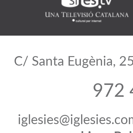
C/ Santa Eugènia, 2
972 
iglesies@iglesies.c