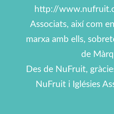
http://www.nufruit.c
Associats, així com e
marxa amb ells, sobreto
de Màrqu
Des de NuFruit, gràcies 
NuFruit i Iglésies As