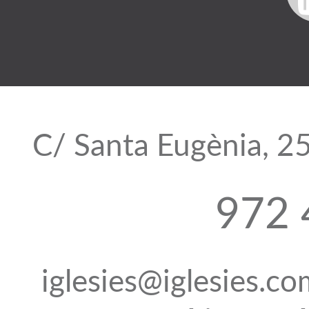
C/ Santa Eugènia, 2
972 
iglesies@iglesies.c