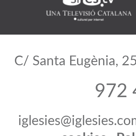
C/ Santa Eugènia, 2
972 
iglesies@iglesies.c